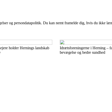
ngelser og persondatapolitik. Du kan nemt framelde dig, hvis du ikke læ
plejere holder Hernings landskab
Idrætsforeningerne i Herning – f
e
bevægelse og bedre sundhed