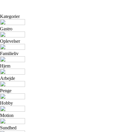
Kategorier
Gastro
Oplevelser
Familieliv
Hjem
Arbejde
Penge
Hobby
Motion
Sundhed