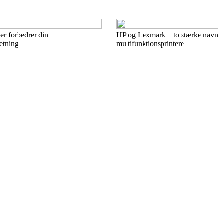
der forbedrer din
HP og Lexmark – to stærke navn
etning
multifunktionsprintere