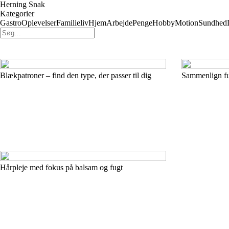
Herning Snak
Kategorier
Gastro
Oplevelser
Familieliv
Hjem
Arbejde
Penge
Hobby
Motion
Sundhed
Blækpatroner – find den type, der passer til dig
Sammenlign fun
Hårpleje med fokus på balsam og fugt