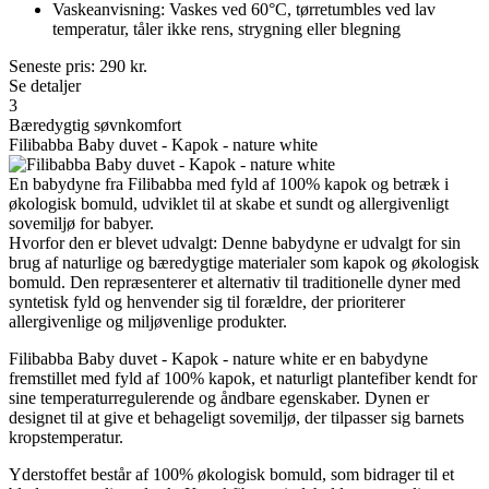
Vaskeanvisning: Vaskes ved 60°C, tørretumbles ved lav
temperatur, tåler ikke rens, strygning eller blegning
Seneste pris:
290
kr.
Se detaljer
3
Bæredygtig søvnkomfort
Filibabba Baby duvet - Kapok - nature white
En babydyne fra Filibabba med fyld af 100% kapok og betræk i
økologisk bomuld, udviklet til at skabe et sundt og allergivenligt
sovemiljø for babyer.
Hvorfor den er blevet udvalgt: Denne babydyne er udvalgt for sin
brug af naturlige og bæredygtige materialer som kapok og økologisk
bomuld. Den repræsenterer et alternativ til traditionelle dyner med
syntetisk fyld og henvender sig til forældre, der prioriterer
allergivenlige og miljøvenlige produkter.
Filibabba Baby duvet - Kapok - nature white er en babydyne
fremstillet med fyld af 100% kapok, et naturligt plantefiber kendt for
sine temperaturregulerende og åndbare egenskaber. Dynen er
designet til at give et behageligt sovemiljø, der tilpasser sig barnets
kropstemperatur.
Yderstoffet består af 100% økologisk bomuld, som bidrager til et