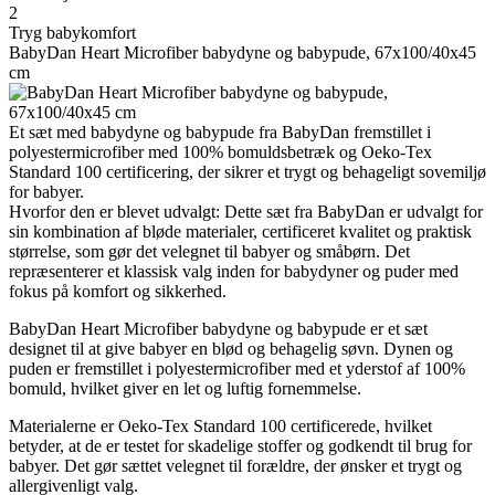
2
Tryg babykomfort
BabyDan Heart Microfiber babydyne og babypude, 67x100/40x45
cm
Et sæt med babydyne og babypude fra BabyDan fremstillet i
polyestermicrofiber med 100% bomuldsbetræk og Oeko-Tex
Standard 100 certificering, der sikrer et trygt og behageligt sovemiljø
for babyer.
Hvorfor den er blevet udvalgt: Dette sæt fra BabyDan er udvalgt for
sin kombination af bløde materialer, certificeret kvalitet og praktisk
størrelse, som gør det velegnet til babyer og småbørn. Det
repræsenterer et klassisk valg inden for babydyner og puder med
fokus på komfort og sikkerhed.
BabyDan Heart Microfiber babydyne og babypude er et sæt
designet til at give babyer en blød og behagelig søvn. Dynen og
puden er fremstillet i polyestermicrofiber med et yderstof af 100%
bomuld, hvilket giver en let og luftig fornemmelse.
Materialerne er Oeko-Tex Standard 100 certificerede, hvilket
betyder, at de er testet for skadelige stoffer og godkendt til brug for
babyer. Det gør sættet velegnet til forældre, der ønsker et trygt og
allergivenligt valg.