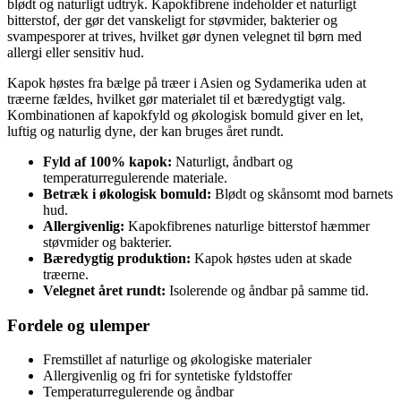
blødt og naturligt udtryk. Kapokfibrene indeholder et naturligt
bitterstof, der gør det vanskeligt for støvmider, bakterier og
svampesporer at trives, hvilket gør dynen velegnet til børn med
allergi eller sensitiv hud.
Kapok høstes fra bælge på træer i Asien og Sydamerika uden at
træerne fældes, hvilket gør materialet til et bæredygtigt valg.
Kombinationen af kapokfyld og økologisk bomuld giver en let,
luftig og naturlig dyne, der kan bruges året rundt.
Fyld af 100% kapok:
Naturligt, åndbart og
temperaturregulerende materiale.
Betræk i økologisk bomuld:
Blødt og skånsomt mod barnets
hud.
Allergivenlig:
Kapokfibrenes naturlige bitterstof hæmmer
støvmider og bakterier.
Bæredygtig produktion:
Kapok høstes uden at skade
træerne.
Velegnet året rundt:
Isolerende og åndbar på samme tid.
Fordele og ulemper
Fremstillet af naturlige og økologiske materialer
Allergivenlig og fri for syntetiske fyldstoffer
Temperaturregulerende og åndbar