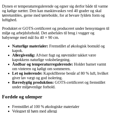
Dynen er temperaturregulerende og egner sig derfor både til varme
og kølige nætter. Den kan maskinvaskes ved 40 grader og skal
tørretumbles, gerne med tørrebolde, for at bevare fyldets form og
luftighed.
Produktet er GOTS-certificeret og produceret under hensyntagen til
miljø og arbejdsforhold. Det anbefales til brug i vugger og
babysenge med mål fra 40 × 90 cm.
Naturlige materialer:
Fremstillet af økologisk bomuld og
kapok.
Allergivenlig:
Afviser fugt og støvmider takket være
kapokkens naturlige voksbelægning.
Åndbar og temperaturregulerende:
Holder barnet varmt
om vinteren og køligt om sommeren.
Let og isolerende:
Kapokfibrene består af 80 % luft, hvilket
giver lav vægt og god isolering.
Bæredygtig produktion:
GOTS-certificeret og fremstillet
under miljøvenlige forhold.
Fordele og ulemper
Fremstillet af 100 % økologiske materialer
Velegnet til børn med allergi