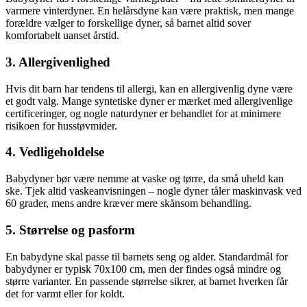
varmere vinterdyner. En helårsdyne kan være praktisk, men mange
forældre vælger to forskellige dyner, så barnet altid sover
komfortabelt uanset årstid.
3. Allergivenlighed
Hvis dit barn har tendens til allergi, kan en allergivenlig dyne være
et godt valg. Mange syntetiske dyner er mærket med allergivenlige
certificeringer, og nogle naturdyner er behandlet for at minimere
risikoen for husstøvmider.
4. Vedligeholdelse
Babydyner bør være nemme at vaske og tørre, da små uheld kan
ske. Tjek altid vaskeanvisningen – nogle dyner tåler maskinvask ved
60 grader, mens andre kræver mere skånsom behandling.
5. Størrelse og pasform
En babydyne skal passe til barnets seng og alder. Standardmål for
babydyner er typisk 70x100 cm, men der findes også mindre og
større varianter. En passende størrelse sikrer, at barnet hverken får
det for varmt eller for koldt.