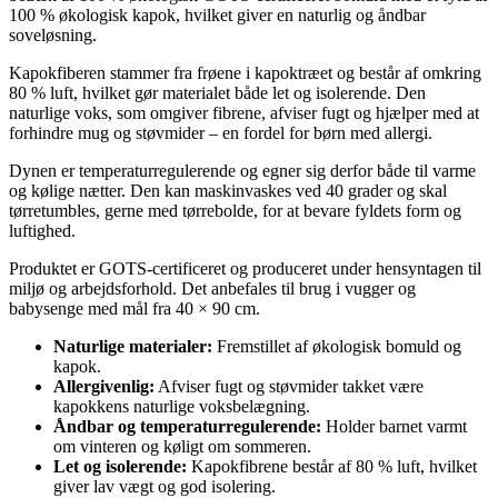
100 % økologisk kapok, hvilket giver en naturlig og åndbar
soveløsning.
Kapokfiberen stammer fra frøene i kapoktræet og består af omkring
80 % luft, hvilket gør materialet både let og isolerende. Den
naturlige voks, som omgiver fibrene, afviser fugt og hjælper med at
forhindre mug og støvmider – en fordel for børn med allergi.
Dynen er temperaturregulerende og egner sig derfor både til varme
og kølige nætter. Den kan maskinvaskes ved 40 grader og skal
tørretumbles, gerne med tørrebolde, for at bevare fyldets form og
luftighed.
Produktet er GOTS-certificeret og produceret under hensyntagen til
miljø og arbejdsforhold. Det anbefales til brug i vugger og
babysenge med mål fra 40 × 90 cm.
Naturlige materialer:
Fremstillet af økologisk bomuld og
kapok.
Allergivenlig:
Afviser fugt og støvmider takket være
kapokkens naturlige voksbelægning.
Åndbar og temperaturregulerende:
Holder barnet varmt
om vinteren og køligt om sommeren.
Let og isolerende:
Kapokfibrene består af 80 % luft, hvilket
giver lav vægt og god isolering.