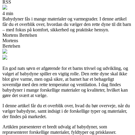
RSS
4 min
Babydyner fås i mange materialer og varmegrader. I denne artikel
får du et overblik over, hvordan du vælger den rette dyne til dit barn
– med fokus på komfort, sikkerhed og praktiske hensyn.
Mortens Bertelsen
Mortens
Bertelsen
En god nats søvn er afgørende for et barns trivsel og udvikling, og
valget af babydyne spiller en vigtig rolle. Den rette dyne skal ikke
blot give varme, men også sikre, at barnet har et behageligt
sovemiljø med den rette temperatur og ventilation. I dag findes
babydyner i mange forskellige materialer og kvaliteter, hvilket kan
gøre det svært at vælge.
I denne artikel får du et overblik over, hvad du bør overveje, når du
vælger babydyne, samt indsigt i de forskellige typer og materialer,
der findes på markedet.
Artiklen præsenterer et bredt udvalg af babydyner, som
repræsenterer forskellige materialer, fyldtyper og prisklasser.