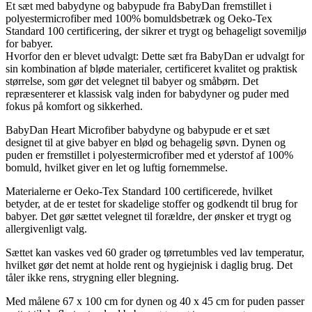
Et sæt med babydyne og babypude fra BabyDan fremstillet i
polyestermicrofiber med 100% bomuldsbetræk og Oeko-Tex
Standard 100 certificering, der sikrer et trygt og behageligt sovemiljø
for babyer.
Hvorfor den er blevet udvalgt: Dette sæt fra BabyDan er udvalgt for
sin kombination af bløde materialer, certificeret kvalitet og praktisk
størrelse, som gør det velegnet til babyer og småbørn. Det
repræsenterer et klassisk valg inden for babydyner og puder med
fokus på komfort og sikkerhed.
BabyDan Heart Microfiber babydyne og babypude er et sæt
designet til at give babyer en blød og behagelig søvn. Dynen og
puden er fremstillet i polyestermicrofiber med et yderstof af 100%
bomuld, hvilket giver en let og luftig fornemmelse.
Materialerne er Oeko-Tex Standard 100 certificerede, hvilket
betyder, at de er testet for skadelige stoffer og godkendt til brug for
babyer. Det gør sættet velegnet til forældre, der ønsker et trygt og
allergivenligt valg.
Sættet kan vaskes ved 60 grader og tørretumbles ved lav temperatur,
hvilket gør det nemt at holde rent og hygiejnisk i daglig brug. Det
tåler ikke rens, strygning eller blegning.
Med målene 67 x 100 cm for dynen og 40 x 45 cm for puden passer