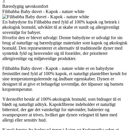
3
Bæredygtig søvnkomfort
Filibabba Baby duvet - Kapok - nature white
En babydyne fra Filibabba med fyld af 100% kapok og betræk i
økologisk bomuld, udviklet til at skabe et sundt og allergivenligt
sovemiljø for babyer.
Hvorfor den er blevet udvalgt: Denne babydyne er udvalgt for sin
brug af naturlige og bæredygtige materialer som kapok og økologisk
bomuld. Den repræsenterer et alternativ til traditionelle dyner med
syntetisk fyld og henvender sig til forældre, der prioriterer
allergivenlige og miljøvenlige produkter.
Filibabba Baby duvet - Kapok - nature white er en babydyne
fremstillet med fyld af 100% kapok, et naturligt plantefiber kendt for
sine temperaturregulerende og åndbare egenskaber. Dynen er
designet til at give et behageligt sovemiljø, der tilpasser sig barnets
kropstemperatur.
Yderstoffet består af 100% økologisk bomuld, som bidrager til et
blødt og naturligt udtryk. Kapokfibrene indeholder et naturligt
bitterstof, der gør det vanskeligt for støvmider, bakterier og
svampesporer at trives, hvilket gør dynen velegnet til børn med
allergi eller sensitiv hud.
Kapok høstes fra bælge på træer i Asien og Sydamerika uden at