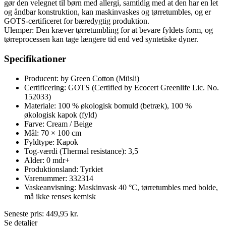
gør den velegnet til børn med allergi, samtidig med at den har en let
og åndbar konstruktion, kan maskinvaskes og tørretumbles, og er
GOTS-certificeret for bæredygtig produktion.
Ulemper: Den kræver tørretumbling for at bevare fyldets form, og
tørreprocessen kan tage længere tid end ved syntetiske dyner.
Specifikationer
Producent: by Green Cotton (Müsli)
Certificering: GOTS (Certified by Ecocert Greenlife Lic. No.
152033)
Materiale: 100 % økologisk bomuld (betræk), 100 %
økologisk kapok (fyld)
Farve: Cream / Beige
Mål: 70 × 100 cm
Fyldtype: Kapok
Tog-værdi (Thermal resistance): 3,5
Alder: 0 mdr+
Produktionsland: Tyrkiet
Varenummer: 332314
Vaskeanvisning: Maskinvask 40 °C, tørretumbles med bolde,
må ikke renses kemisk
Seneste pris:
449,95
kr.
Se detaljer