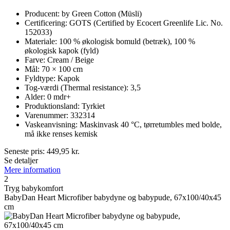
Producent: by Green Cotton (Müsli)
Certificering: GOTS (Certified by Ecocert Greenlife Lic. No.
152033)
Materiale: 100 % økologisk bomuld (betræk), 100 %
økologisk kapok (fyld)
Farve: Cream / Beige
Mål: 70 × 100 cm
Fyldtype: Kapok
Tog-værdi (Thermal resistance): 3,5
Alder: 0 mdr+
Produktionsland: Tyrkiet
Varenummer: 332314
Vaskeanvisning: Maskinvask 40 °C, tørretumbles med bolde,
må ikke renses kemisk
Seneste pris:
449,95
kr.
Se detaljer
Mere information
2
Tryg babykomfort
BabyDan Heart Microfiber babydyne og babypude, 67x100/40x45
cm