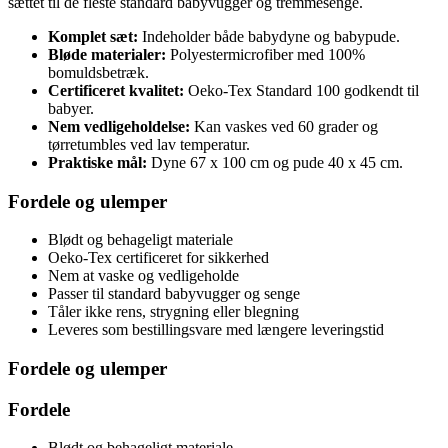
sættet til de fleste standard babyvugger og tremmesenge.
Komplet sæt:
Indeholder både babydyne og babypude.
Bløde materialer:
Polyestermicrofiber med 100%
bomuldsbetræk.
Certificeret kvalitet:
Oeko-Tex Standard 100 godkendt til
babyer.
Nem vedligeholdelse:
Kan vaskes ved 60 grader og
tørretumbles ved lav temperatur.
Praktiske mål:
Dyne 67 x 100 cm og pude 40 x 45 cm.
Fordele og ulemper
Blødt og behageligt materiale
Oeko-Tex certificeret for sikkerhed
Nem at vaske og vedligeholde
Passer til standard babyvugger og senge
Tåler ikke rens, strygning eller blegning
Leveres som bestillingsvare med længere leveringstid
Fordele og ulemper
Fordele
Blødt og behageligt materiale