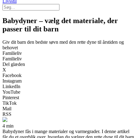
Livsstil
Babydyner – vælg det materiale, der
passer til dit barn
Giv dit barn den bedste søvn med den rette dyne til årstiden og
behovet
Familieliv
Familieliv
Del glæden
X
Facebook
Instagram
LinkedIn
YouTube
Pinterest
TikTok
Mail
RSS
4 min
Babydyner fås i mange materialer og varmegrader. I denne artikel
får du et overblik over, hvordan du vælger den rette dyne til dit barn