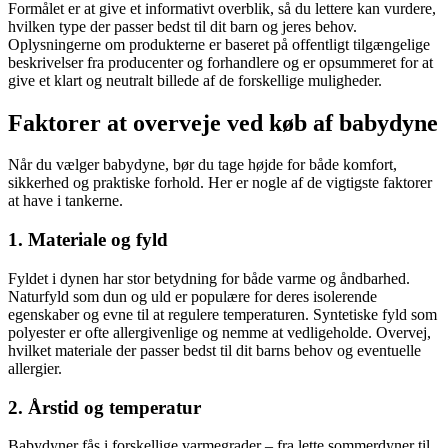
Formålet er at give et informativt overblik, så du lettere kan vurdere,
hvilken type der passer bedst til dit barn og jeres behov.
Oplysningerne om produkterne er baseret på offentligt tilgængelige
beskrivelser fra producenter og forhandlere og er opsummeret for at
give et klart og neutralt billede af de forskellige muligheder.
Faktorer at overveje ved køb af babydyne
Når du vælger babydyne, bør du tage højde for både komfort,
sikkerhed og praktiske forhold. Her er nogle af de vigtigste faktorer
at have i tankerne.
1. Materiale og fyld
Fyldet i dynen har stor betydning for både varme og åndbarhed.
Naturfyld som dun og uld er populære for deres isolerende
egenskaber og evne til at regulere temperaturen. Syntetiske fyld som
polyester er ofte allergivenlige og nemme at vedligeholde. Overvej,
hvilket materiale der passer bedst til dit barns behov og eventuelle
allergier.
2. Årstid og temperatur
Babydyner fås i forskellige varmegrader – fra lette sommerdyner til